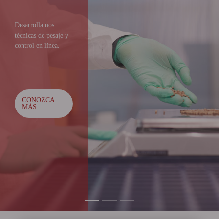
HERRAMIENTAS
Comercializamos
maquinarías y
herramientas para su
implementación en
proyectos
industriales.
CONOZCA
MÁS