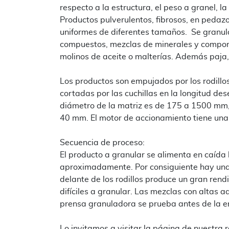
respecto a la estructura, el peso a granel, l
Productos pulverulentos, fibrosos, en peda
uniformes de diferentes tamaños. Se granula
compuestos, mezclas de minerales y compon
molinos de aceite o malterías. Además paja
Los productos son empujados por los rodillos
cortadas por las cuchillas en la longitud de
diámetro de la matriz es de 175 a 1500 mm,
40 mm. El motor de accionamiento tiene una
Secuencia de proceso:
El producto a granular se alimenta en caída l
aproximadamente. Por consiguiente hay una 
delante de los rodillos produce un gran rend
difíciles a granular. Las mezclas con altas 
prensa granuladora se prueba antes de la e
Lo invitamos a visitar la página de nuestr